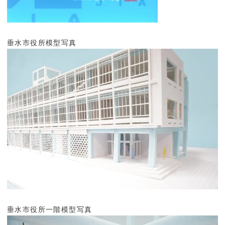
キャンパスライフ
トピックス
一般・社会人・卒業生の
垂水市役所模型写真
在学生の方へ
方へ
鹿児島県立短期大学の基
情報の公表・公開
本方針
教育情報の公表
認証評価
サイトマップ
垂水市役所一階模型写真