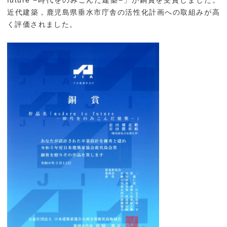
受験生の方へ
地域研究・国際交流
近代建築，鹿児島県垂水市庁舎の活性化計画への取組みが高
く評価されました。
入試情報
ミニ講義・出張講義
オープンキャンパス情
かごしま応援寄附金
報
就職・進学
就職・進学
企業の方へ
IT活用人材育成プログ
ラム(K-IT@kentan)
お問い合わせ
交通アクセス