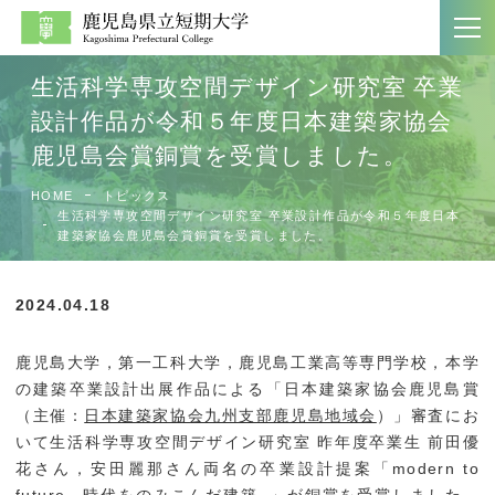
生活科学専攻空間デザイン研究室 卒業
設計作品が令和５年度日本建築家協会
鹿児島会賞銅賞を受賞しました。
大学案内
学科紹介
HOME
トピックス
ホーム
文学科
生活科学専攻空間デザイン研究室 卒業設計作品が令和５年度日本
建築家協会鹿児島会賞銅賞を受賞しました。
大学案内
生活科学科
大学案内パンフレット
商経学科
2024.04.18
教員一覧
第二部商経学科
鹿児島大学，第一工科大学，鹿児島工業高等専門学校，本学
の建築卒業設計出展作品による「日本建築家協会鹿児島賞
附属図書館
（主催：
日本建築家協会九州支部鹿児島地域会
）」審査にお
いて生活科学専攻空間デザイン研究室 昨年度卒業生 前田優
花さん，安田麗那さん両名の卒業設計提案「modern to
入試案内
社会連携
future −時代をのみこんだ建築−」が銅賞を受賞しました。