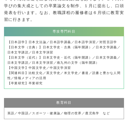
学びの集大成としての卒業論文を制作、１月に提出し、口頭
発表を行います。なお、教職課程の履修者は６月頃に教育実
習に行きます。
専攻専門科目
【日本語学】日本文法論／日本語学講義／日本語学演習／対照言語学
【日本文学（古典）】日本文学史・古典（隔年開講）／日本文学講義／
日本文学講読／日本文学演習
【日本文学（近代）】日本文学史・近代（隔年開講）／日本文学講義／
日本文学講読／日本文学演習／南九州の文学（隔年開講）
【中国文学】中国文学史／中国文学演習
【関連科目】比較文化／英文学史／米文学史／書道／読書と豊かな人間
性／情報メディアの活用
【卒業研究】卒業研究
教育科目
英語／中国語／スポーツ・健康論／物理の世界／鹿児島学 など