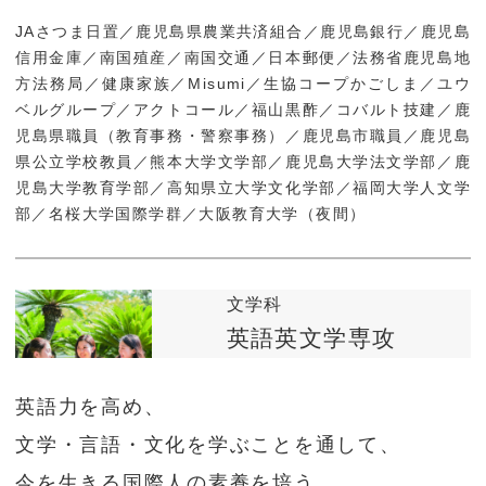
JAさつま日置／鹿児島県農業共済組合／鹿児島銀行／鹿児島
信用金庫／南国殖産／南国交通／日本郵便／法務省鹿児島地
方法務局／健康家族／Misumi／生協コープかごしま／ユウ
ベルグループ／アクトコール／福山黒酢／コバルト技建／鹿
児島県職員（教育事務・警察事務）／鹿児島市職員／鹿児島
県公立学校教員／熊本大学文学部／鹿児島大学法文学部／鹿
児島大学教育学部／高知県立大学文化学部／福岡大学人文学
部／名桜大学国際学群／大阪教育大学（夜間）
文学科
英語英文学専攻
英語力を高め、
文学・言語・文化を学ぶことを通して、
今を生きる国際人の素養を培う。