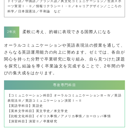
ドイツ語／中国語／フランス語／異文化コミュニケーション／生涯スポ
ーツ実習Ⅰ・Ⅱ／情報リテラシーⅠ・Ⅱ／キャリアデザイン／こころの
科学／日本国憲法／平和論 など
柔軟に考え、的確に表現できる国際人になる
オーラルコミュニケーションや英語表現法の授業を通して、
さらなる英語運用能力の向上に努めます。ゼミでは、各自が
関心を持った分野で卒業研究に取り組み、自ら見つけた課題
を探究し結論を導く卒業論文を完成することで、2年間の学
びの集大成をはかります。
専攻専門科目
【コミュニケーション科目】オーラルコミュニケーションⅢ～Ⅳ／英語
表現法Ⅲ／英語コミュニケーション演習Ⅰ～Ⅱ
【英語学科目】英語史
【英米文学科目】英文学史／米文学史
【比較文化科目】イギリス事情／アメリカ事情／ヨーロッパ事情
【演習科目】演習Ⅱ／卒業研究