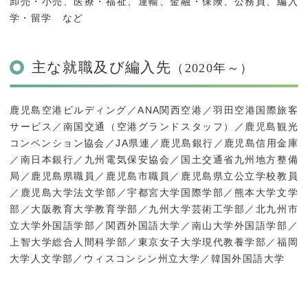
卸売・小売、医療・福祉、運輸、金融・保険、公務員、編入
学・留学 など
主な就職及び編入先
（2020年～）
鹿児島空港ビルディング／ANA関西空港／羽田空港国際旅客
サービス／南国交通（空港グランドスタッフ）／鹿児島観光
コンベンション協会／JA県連／鹿児島銀行／鹿児島信用金庫
／南日本銀行／九州電気保安協会／国土交通省九州地方整備
局／鹿児島県職員／鹿児島市職員／鹿児島県立公立学校教員
／鹿児島大学法文学部／宇都宮大学国際学部／熊本大学文学
部／大阪教育大学教育学部／九州大学芸術工学部／北九州市
立大学外国語学部／関西外国語大学／南山大学外国語学部／
上智大学総合人間科学部／東京女子大学現代教養学部／福岡
大学人文学部／ウィスコンシン州立大学／韓国外国語大学