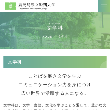
文学科
大学案内
学科紹介
HOME
文学科
ホーム
文学科
大学案内
生活科学科
文学科
大学案内パンフレット
商経学科
ことばを磨き文学を学ぶ
教員一覧
第二部商経学科
コミュニケーション力を身につけ
附属図書館
広い世界で活躍する人になる。
入試案内
社会連携
文学科は、文学、言語、文化を学ぶことを通して、豊かな文