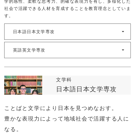
学的感性、柔軟な思考力、的確な表現力を有し、多様化した
受験生の方へ
地域研究・国際交流
社会で活躍できる人材を育成することを教育理念としていま
す。
入試情報
ミニ講義・出張講義
オープンキャンパス情
かごしま応援寄附金
日本語日本文学専攻
報
英語英文学専攻
就職・進学
就職・進学
文学科
企業の方へ
日本語日本文学専攻
IT活用人材育成プログ
ラム(K-IT@kentan)
ことばと文学により日本を見つめなおす。
豊かな表現力によって地域社会で活躍する人に
お問い合わせ
交通アクセス
なる。