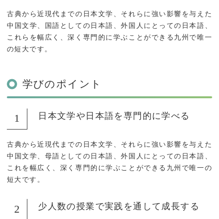
キャンパスライフ
トピックス
古典から近現代までの日本文学、それらに強い影響を与えた
中国文学、国語としての日本語、外国人にとっての日本語、
これらを幅広く、深く専門的に学ぶことができる九州で唯一
一般・社会人・卒業生の
在学生の方へ
の短大です。
方へ
鹿児島県立短期大学の基
学びのポイント
情報の公表・公開
本方針
日本文学や日本語を専門的に学べる
教育情報の公表
認証評価
サイトマップ
古典から近現代までの日本文学、それらに強い影響を与えた
中国文学、母語としての日本語、外国人にとっての日本語、
これを幅広く、深く専門的に学ぶことができる九州で唯一の
短大です。
少人数の授業で実践を通して成長する