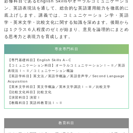
必修科目であるEnglish Skillsやオーラルコミュニケーショ
ン、英語表現法を通して、総合的な英語運用能力を徹底的に
底上げします。講義では、コミュニケーショ ン学・英語
学・英米文学・比較文化に関する知識を深めます。後期から
は１クラス６人程度のゼミが始まり、意見を論理的にまとめ
る思考力と表現力を育成します。
専攻専門科目
【専門基礎科目】English Skills A～C
【コミュニケーション科目】オーラルコミュニケーションⅠ～Ⅱ／英語
表現法Ⅰ～Ⅱ／コミュニケーション概論
【英語学科目】英文法／英語学概論／英語音声学／Second Language
Acquisition
【英米文学科目】英文学概論／英米文学講読Ⅰ～Ⅲ／比較文学
【比較文化科目】比較文化
【演習科目】演習Ⅰ
【教職科目】英語科教育法Ⅰ～Ⅱ
教育科目