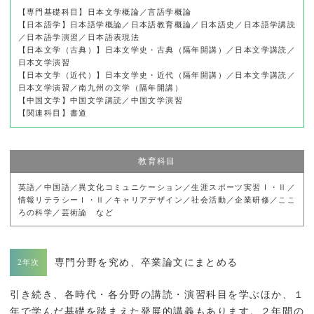
【専門基礎科目】日本文学概論／言語学概論
【日本語学】日本語学概論／日本語教育概論／日本語史／日本語学講読
／日本語学演習／日本語表現法
【日本文学（古典）】日本文学史・古典（隔年開講）／日本文学講読／
日本文学演習
【日本文学（近代）】日本文学史・近代（隔年開講）／日本文学講読／
日本文学演習／南九州の文学（隔年開講）
【中国文学】中国文学講読／中国文学演習
【関連科目】書道
教育科目
英語／中国語／異文化コミュニケーション／生涯スポーツ実習Ⅰ・Ⅱ／
情報リテラシーⅠ・Ⅱ／キャリアデザイン／社会活動／企業研修／ここ
ろの科学／芸術論 など
専門分野を究め、卒業論文にまとめる
引き続き、各時代・各分野の講読・演習科目を学ぶほか、１
年で学んだ基礎を踏まえた発展的講義もあります。２年間の