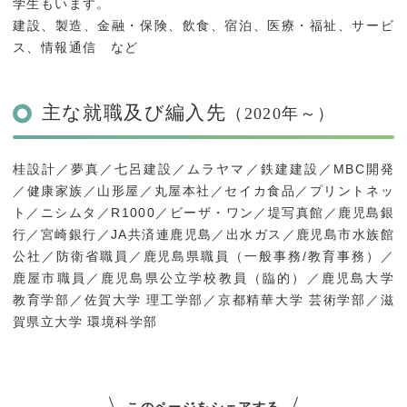
学生もいます。
建設、製造、金融・保険、飲食、宿泊、医療・福祉、サービ
ス、情報通信 など
主な就職及び編入先
（2020年～）
桂設計／夢真／七呂建設／ムラヤマ／鉄建建設／MBC開発
／健康家族／山形屋／丸屋本社／セイカ食品／プリントネッ
ト／ニシムタ／R1000／ビーザ・ワン／堤写真館／鹿児島銀
行／宮崎銀行／JA共済連鹿児島／出水ガス／鹿児島市水族館
公社／防衛省職員／鹿児島県職員（一般事務/教育事務）／
鹿屋市職員／鹿児島県公立学校教員（臨的）／鹿児島大学
教育学部／佐賀大学 理工学部／京都精華大学 芸術学部／滋
賀県立大学 環境科学部
このページをシェアする