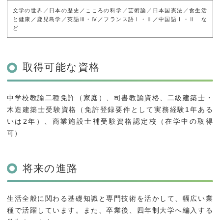
文学の世界／日本の歴史／こころの科学／芸術論／日本国憲法／食生活
と健康／鹿児島学／英語Ⅲ・Ⅳ／フランス語Ⅰ・Ⅱ／中国語Ⅰ・Ⅱ な
ど
取得可能な資格
中学校教諭二種免許（家庭）、司書教諭資格、二級建築士・
木造建築士受験資格（免許登録要件として実務経験1年ある
いは2年）、商業施設士補受験資格認定校（在学中の取得
可）
将来の進路
生活全般に関わる基礎知識と専門技術を活かして、幅広い業
種で活躍しています。また、卒業後、四年制大学へ編入する