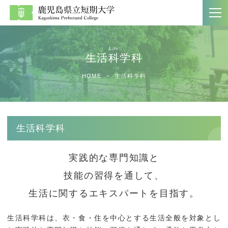
生活科学科
大学案内
学科紹介
HOME
生活科学科
ホーム
文学科
大学案内
生活科学科
生活科学科
大学案内パンフレット
商経学科
実践的な専門知識と
教員一覧
第二部商経学科
技能の習得を通して、
附属図書館
生活に関するエキスパートを目指す。
入試案内
社会連携
生活科学科は、衣・食・住を中心とする生活全般を対象とし