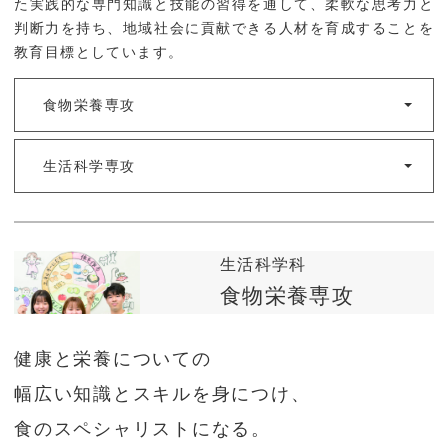
た実践的な専門知識と技能の習得を通して、柔軟な思考力と
受験生の方へ
地域研究・国際交流
判断力を持ち、地域社会に貢献できる人材を育成することを
教育目標としています。
入試情報
ミニ講義・出張講義
オープンキャンパス情
かごしま応援寄附金
食物栄養専攻
報
生活科学専攻
就職・進学
就職・進学
生活科学科
企業の方へ
食物栄養専攻
IT活用人材育成プログ
ラム(K-IT@kentan)
健康と栄養についての
幅広い知識とスキルを身につけ、
お問い合わせ
交通アクセス
食のスペシャリストになる。