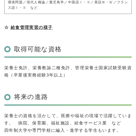
環境問題／現代人権論／鹿児島学／中国語Ⅰ・Ⅱ／英語Ⅲ・Ⅳ／フラン
ス語Ⅰ・Ⅱ など
☆
給食管理実習の様子
取得可能な資格
栄養士免許、栄養教諭二種免許、管理栄養士国家試験受験資
格（卒業後実務経験3年以上）
将来の進路
栄養士の資格を活かして、医療や福祉の現場で活躍していま
す。 病院、保育園、福祉施設、給食サービス業 など
四年制大学や専門学校に編入・進学する学生もいます。