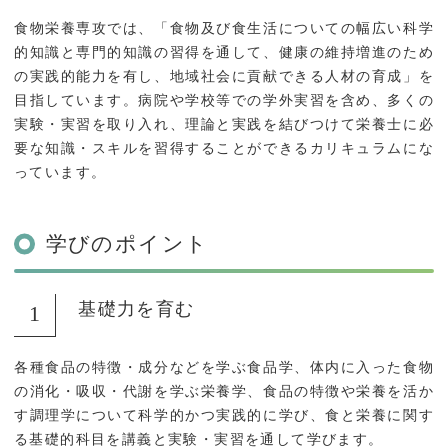
キャンパスライフ
トピックス
食物栄養専攻では、「食物及び食生活についての幅広い科学
的知識と専門的知識の習得を通して、健康の維持増進のため
の実践的能力を有し、地域社会に貢献できる人材の育成」を
一般・社会人・卒業生の
在学生の方へ
目指しています。病院や学校等での学外実習を含め、多くの
方へ
実験・実習を取り入れ、理論と実践を結びつけて栄養士に必
要な知識・スキルを習得することができるカリキュラムにな
鹿児島県立短期大学の基
情報の公表・公開
っています。
本方針
教育情報の公表
認証評価
学びのポイント
サイトマップ
基礎力を育む
各種食品の特徴・成分などを学ぶ食品学、体内に入った食物
の消化・吸収・代謝を学ぶ栄養学、食品の特徴や栄養を活か
す調理学について科学的かつ実践的に学び、食と栄養に関す
る基礎的科目を講義と実験・実習を通して学びます。