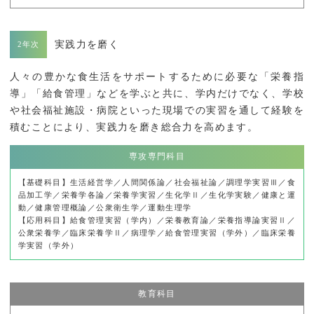
実践力を磨く
人々の豊かな食生活をサポートするために必要な「栄養指
導」「給食管理」などを学ぶと共に、学内だけでなく、学校
や社会福祉施設・病院といった現場での実習を通して経験を
積むことにより、実践力を磨き総合力を高めます。
専攻専門科目
【基礎科目】生活経営学／人間関係論／社会福祉論／調理学実習Ⅲ／食
品加工学／栄養学各論／栄養学実習／生化学Ⅱ／生化学実験／健康と運
動／健康管理概論／公衆衛生学／運動生理学
【応用科目】給食管理実習（学内）／栄養教育論／栄養指導論実習Ⅱ／
公衆栄養学／臨床栄養学Ⅱ／病理学／給食管理実習（学外）／臨床栄養
学実習（学外）
教育科目