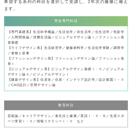
希望する系列の科目を選択して受講し、2年次の履修に備え
ます。
専攻専門科目
【専門基礎系】生活科学概論／生活化学／衣生活学／住生活学／色彩学
／人間関係論／消費生活論／ビジュアルデザイン論Ⅰ／ファッション造
形基礎
【ライフデザイン系】生活経営学／被服材料学／生活化学実験／調理学
／食物と栄養
【ファッションデザイン系】ファッションデザイン論／ファッション造
形Ⅰ
【ビジュアルデザイン系】ビジュアルデザイン基礎Ⅰ・Ⅱ／ビジュアル
デザイン論Ⅱ／ビジュアルデザインⅠ
【建築デザイン系】住居史／住居・インテリア設計学／設計製図Ⅰ・Ⅱ
／CAD設計／空間デザイン論
教育科目
芸術論／キャリアデザイン／食生活と健康／英語Ⅰ・Ⅱ・Ⅲ／生涯スポ
ーツ実習Ⅰ・Ⅱ／情報リテラシーⅠ・Ⅱ など