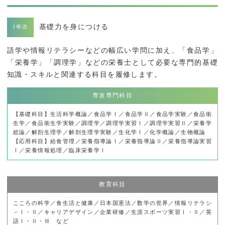
基礎力を身につける
語学や情報リテラシーなどの幅広い学問に加え、「食品学」
「栄養学」「調理学」などの栄養士として必要な専門的基礎
知識・スキルと関連する科目を履修します。
専攻専門科目
【基礎科目】生活科学概論／食品学Ⅰ／食品学Ⅱ／食品学実験／食品衛
生学／食品衛生学実験／調理学／調理学実習Ⅰ／調理学実習Ⅱ／栄養学
総論／解剖生理学／解剖生理学実験／生化学Ⅰ／化学概論／生物概論
【応用科目】給食管理／栄養指導論Ⅰ／栄養指導論Ⅱ／栄養指導論実習
Ⅰ／栄養情報処理／臨床栄養学Ⅰ
教育科目
こころの科学／食生活と健康／日本国憲法／数学の世界／情報リテラシ
－Ⅰ・Ⅱ／キャリアデザイン／企業研修／生涯スポーツ実習Ⅰ・Ⅱ／英
語Ⅰ・Ⅱ・Ⅲ など