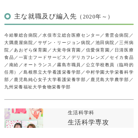
主な就職及び編入先
（2020年～）
今給黎総合病院／水俣市立総合医療センター／青雲会病院／
大隅鹿屋病院／サザン・リージョン病院／池田病院／三州病
院／あおぞら保育園／大覚寺保育園／信愛保育園／日清医療
食品／一富士フードサービス／デリカフレンズ／セイカ食品
／南給／オートランス／霧島市職員／公立学校教員（臨時的
任用）／島根県立大学看護栄養学部／中村学園大学栄養科学
部／鹿児島純心女子大学看護栄養学部／鹿児島大学農学部／
九州栄養福祉大学食物栄養学部
生活科学科
生活科学専攻