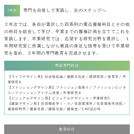
専門を自覚して実践し、次のステップへ
２年次では、各自が選択した四系列の重点履修科目とその他
の科目を総合して学び、卒業までの履修計画を立ててこれを
実践します。卒業研究では、志望する研究分野を選択し、１
年間研究室に所属しながら教員の身近な指導を受けて卒業研
究を進め、２年間の専門教育を完成させます。
専攻専門科目
【ライフデザイン系】社会福祉論／服飾文化史／調理実習／保育学／卒
業研究A
【ファッションデザイン系】ファッション造形Ⅱ／ファッションビジネ
ス／ファッションアイテム演習／卒業研究Ｂ
【ビジュアルデザイン系】ビジュアルデザインⅡ／卒業研究C
【建築デザイン系】住居構造学Ⅰ・Ⅱ／住居環境学／住居環境学演習／
建築材料学／建築生産／建築法規／建築史／CAD設計特
教育科目