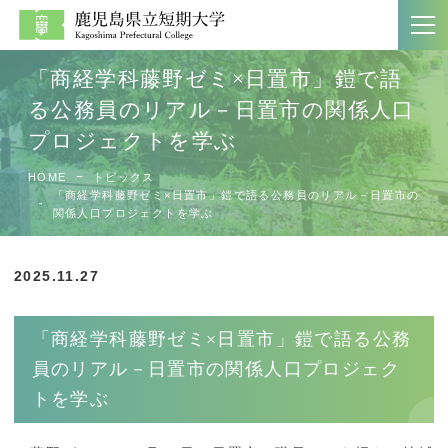
「商経学科藤野ゼミ×日置市」鎧で語
る公務員のリアル－日置市の関係人口
プロジェクトを学ぶ
大学案内
学科紹介
HOME
トピックス
ホーム
文学科
「商経学科藤野ゼミ×日置市」鎧で語る公務員のリアル－日置市の
関係人口プロジェクトを学ぶ
大学案内
生活科学科
大学案内パンフレット
商経学科
2025.11.27
教員一覧
第二部商経学科
「商経学科藤野ゼミ×日置市」鎧で語る公務
附属図書館
員のリアル－日置市の関係人口プロジェク
トを学ぶ
入試案内
社会連携