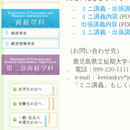
ミニ講義・出張
ミニ講義内容
(PD
出張講義内容
(PD
ミニ講義・出張
（お問い合わせ先）
鹿児島県立短期大学 
電話：099-220-111
e-mail： kentanky
「ミニ講義」もしく