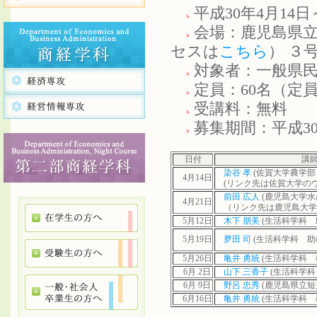
平成30年4月14日～
会場：鹿児島県立短
セスは
こちら
） ３
対象者：一般県
定員：60名（定
受講料：無料
募集期間：平成30
日付
講
染谷 孝
(佐賀大学農学部 
4月14日
(リンク先は佐賀大学の
前田 広人
(鹿児島大学水
4月21日
（リンク先は鹿児島大学
5月12日
木下 朋美
(生活科学科 
5月19日
夛田 司
(生活科学科 助
5月26日
亀井 勇統
(生活科学科 
6月 2日
山下 三香子
(生活科学科
6月 9日
野呂 忠秀
(鹿児島県立短
6月16日
亀井 勇統
(生活科学科 