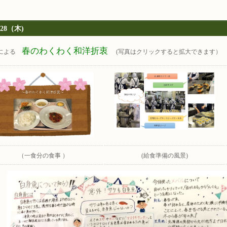
/28（木)
春のわくわく和洋折衷
による
(写真はクリックすると拡大できます）
（一食分の食事 ）
(給食準備の風景)