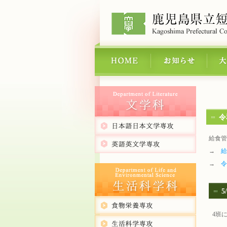
令
給食管
→
給
→
令
5
4班