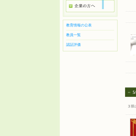
教育情報の公表
教員一覧
認証評価
5
３班