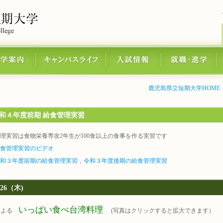
鹿児島県立短期大学HOME
和４年度前期 給食管理実習
理実習は食物栄養専攻2年生が100食以上の食事を作る実習です
食管理実習のビデオ
和３年度前期の給食管理実習
，
令和３年度後期の給食管理実習
/26（木)
いっぱい食べ台湾料理
による
(写真はクリックすると拡大できます）