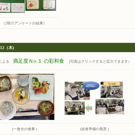
（2班のアンケートの結果）
/12（木)
満足度Ｎo.１ の彩和食
による
(写真はクリックすると拡大できます）
(一食分の食事 )
(給食準備の風景 )