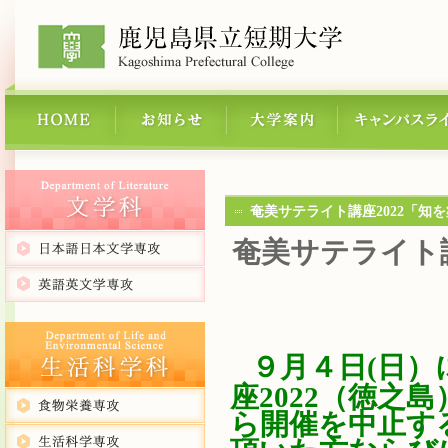
奄美サテライト講座2022「
奄美サテライト
９月４日(日
座2022（徳之
ら開催を中止す