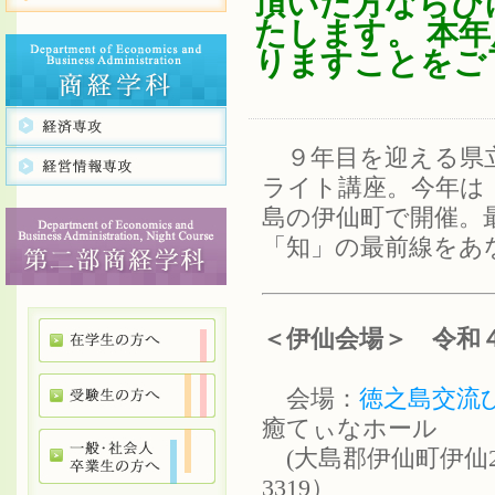
頂いた方ならび
たします。 本
りますことをご
９年目を迎える県
ライト講座。今年は
島の伊仙町で開催。
「知」の最前線をあ
＜伊仙会場＞ 令和
会場：
徳之島交流
癒てぃなホール
(大島郡伊仙町伊仙2575－
3319）