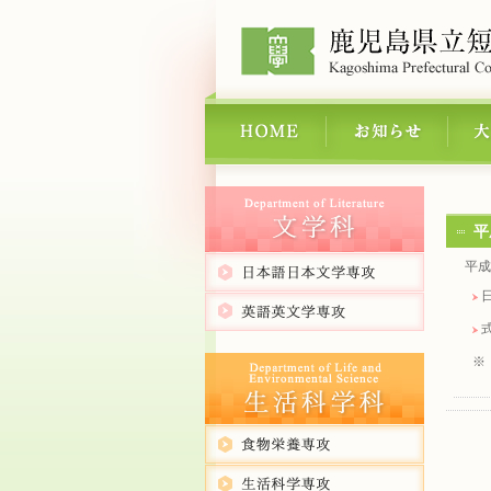
平
平成2
日
※ 
保護