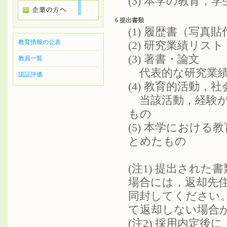
(3) 本学の教育
6 提出書類
(1) 履歴書（写真貼
教育情報の公表
(2) 研究業績リス
(3) 著書・論文
教員一覧
代表的な研究業績
認証評価
(4) 教育的活動
当該活動，経験があ
もの
(5) 本学における
とめたもの
(注1) 提出され
場合には，返却先
同封してください
て返却しない場合
(注2) 採用内定