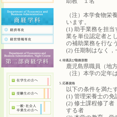
助教 １名
（注）本学食物栄
います。
(1) 助手業務を
業を単位認定者と
の補助業務を行
(2) 任期制はな
4. 待遇及び勤務形態
鹿児島県職員（地
（注）本学の定年は
5. 応募資格
以下の条件を満た
(1) 管理栄養士の
(2) 修士課程修
する者