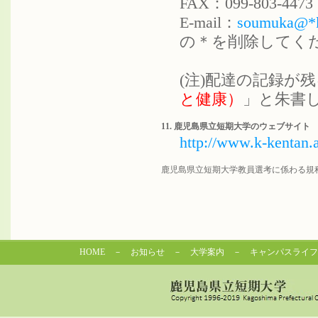
FAX：099-803-4473
E-mail：
soumuka@*k-
の＊を削除してくだ
(注)配達の記録が
と健康）
」と朱書
11. 鹿児島県立短期大学のウェブサイト
http://www.k-kentan.a
鹿児島県立短期大学教員選考に係わる規
HOME
－
お知らせ
－
大学案内
－
キャンパスライフ