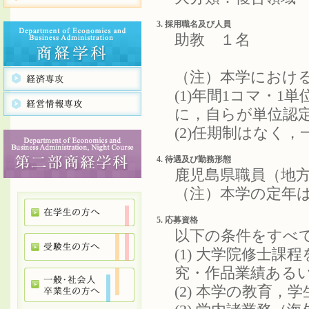
3. 採用職名及び人員
助教 １名
（注）本学におけ
(1)年間1コマ・
に，自らが単位認
(2)任期制はなく
4. 待遇及び勤務形態
鹿児島県職員（地
（注）本学の定年は
5. 応募資格
以下の条件をすべ
(1) 大学院修士
究・作品業績ある
(2) 本学の教育