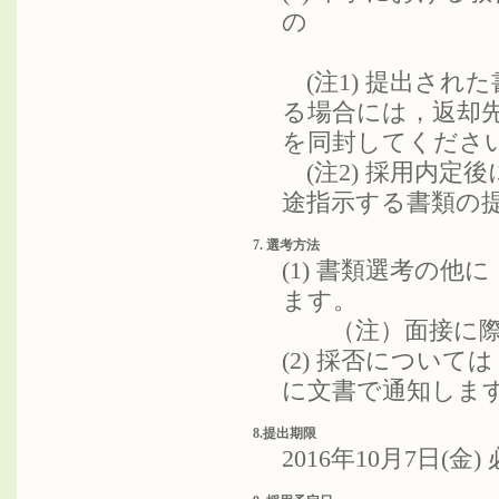
の
(注1) 提出され
る場合には，返却
を同封してくださ
(注2) 採用内定
途指示する書類の
7. 選考方法
(1) 書類選考の
ます。
（注）面接に際し
(2) 採否について
に文書で通知しま
8.提出期限
2016年10月7日(金)