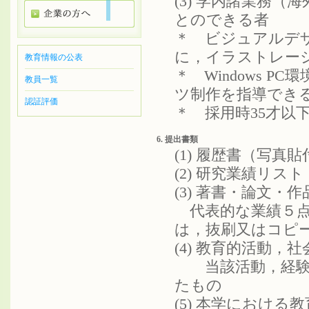
(3) 学内諸業務
とのできる者
＊ ビジュアルデ
に，イラストレー
教育情報の公表
＊ Windows 
教員一覧
ツ制作を指導でき
認証評価
＊ 採用時35才以
6. 提出書類
(1) 履歴書（写真貼
(2) 研究業績リス
(3) 著書・論文・作
代表的な業績５点
は，抜刷又はコピ
(4) 教育的活動
当該活動，経験が
たもの
(5) 本学における