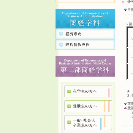
令
事
第
～
～
★
３
前
受
日時
場所