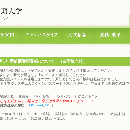
和5年度前期受講登録について （在学生向け）
の受講登録は，下記のとおり実施しますので，必ず出席してください。
により時間が異なりますので，よく確認してください。
支援システムを使用しますので，原則としてこの日以外は登録できません。
学生支援システムのログインパスワードを忘れた場合は，前日までに教務課窓口で
筆記用具 「成績表」「学生便覧」「シラバス」を持参すること
むをえず欠席する場合は，必ず教務課へ連絡するように！！
受講登録欠席届
(
MS-Word
,
PDF
）
５年４月３日（月） ★ 追試験・再試験の成績発表（該当者のみ） 教務課窓口
8:30 ～ 17:00 第二部：13:00 ～ 21:00