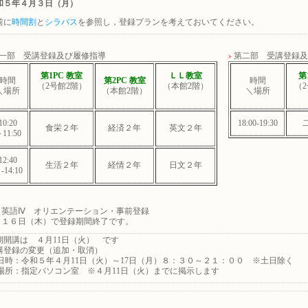
和５年４月３日（月）
前に
時間割
と
シラバス
を参照し，登録プランを考えておいてください。
一部 受講登録及び履修指導
第二部 受講登録及
第1PC 教室
ＬＬ教室
第
時間
第2PC 教室
時間
（2号館2階）
（本館2階）
（
＼場所
（本館2階）
＼場所
10:20
18:00-19:30
食栄２年
経済２年
英文２年
11:50
12:40
生活２年
経情２年
日文２年
-14:10
 英語Ⅳ オリエンテーション・事前登録
月１６日（木）で登録期間終了です。
期開講は ４月11日（火） です
講登録の変更（追加・取消）
：令和５年４月11日（火）～17日（月）８：３０～２１：００ ※土日除く
：指定パソコン室 ※４月11日（火）までに掲示します