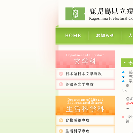
令
前期
専攻
学生
※ 
い。
必ず
※や
→ 
令和
第一部：