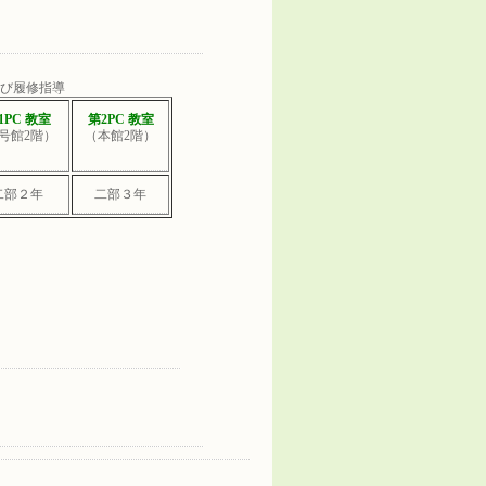
び履修指導
1PC 教室
第2PC 教室
2号館2階）
（本館2階）
二部２年
二部３年