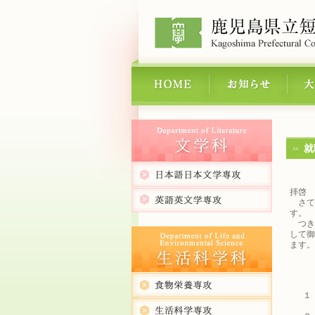
就
拝啓 
さて，
す。
つき
して御
ます。
１ 