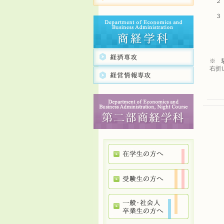
２ 
３
・ 
・ 
・ 
・ 
※ 
右折