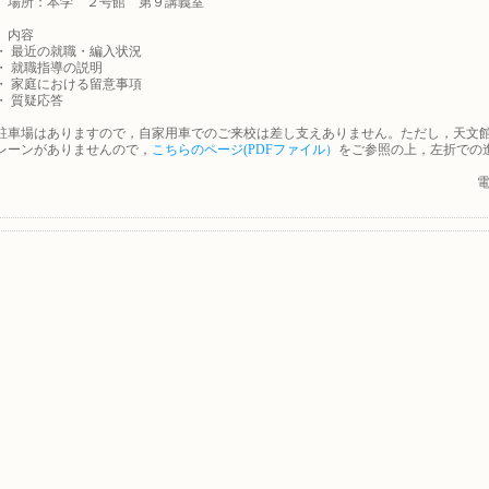
場所：本学 ２号館 第９講義室
 内容
最近の就職・編入状況
就職指導の説明
家庭における留意事項
質疑応答
駐車場はありますので，自家用車でのご来校は差し支えありません。ただし，天文
レーンがありませんので，
こちらのページ(PDFファイル）
をご参照の上，左折での
電