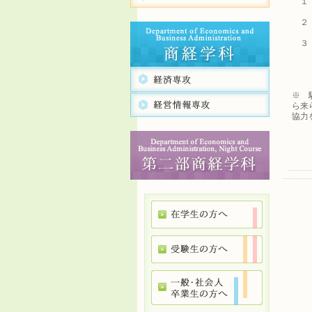
１ 
２ 
３
・ 
・ 
・ 
※ 
ら来
協力