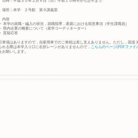
日時：平成３０年２月４日（日）午前１０時半から正午まで
場所：本学 ２号館 第９講義室
 内容
本学の就職・編入の状況，就職指導，家庭における留意事項（学生課職員）
県内企業の概要について（産学コーディネーター）
質疑応答
駐車場はありますので，自家用車でのご来校は差し支えありません。ただし，国道
られる際は本学入り口に右折レーンがありませんので，
こちらのページ(PDFファイ
をお願いします。