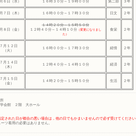
月６日（水）
１６時３０分～１９時００分
第二部
３年
月７日（木）
１６時００分～１７時３０分
日文
２年
１４時２０分～１５時５０分
月８日（金）
１２時４０分～１４時１０分
食栄
２年
（変更になりまし
た）
７月１２日
１６時００分～１７時３０分
経情
２年
（火）
７月１４日
１２時４０分～１４時１０分
経済
２年
（木）
７月１５日
１４時２０分～１５時５０分
生活
２年
（金）
所
会館 ２階 大ホール
指定された日が都合の悪い場合は，他の日でもかまいませんので必ず受けてください
スーツ着用の必要はありません。