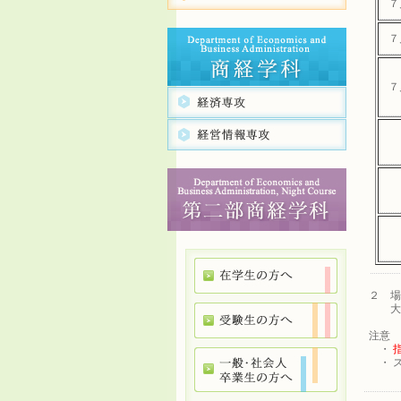
７
７
７
２ 場
大学
注意
・
・ 