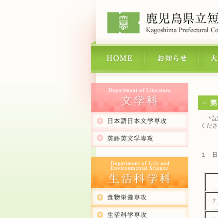
第
下記
くださ
１ 日
７