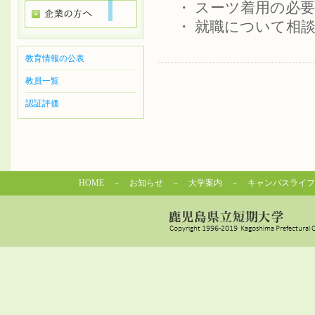
・ スーツ着用の必
・ 就職について相談
教育情報の公表
教員一覧
認証評価
HOME
－
お知らせ
－
大学案内
－
キャンパスライフ