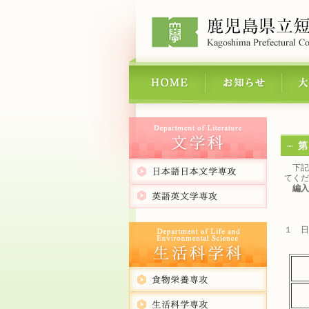
第
下記
てくだ
編入
１ 日