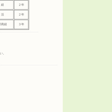
 経
２年
 活
２年
部商経
３年
い。