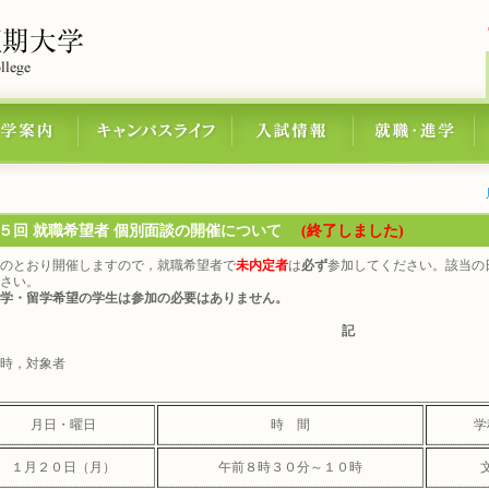
５回 就職希望者 個別面談の開催について
(終了しました)
のとおり開催しますので，就職希望者で
未内定者
は
必ず
参加してください。該当の
さい。
学・留学希望の学生は参加の必要はありません。
記
時，対象者
月日・曜日
時 間
学
１月２０日（月）
午前８時３０分～１０時