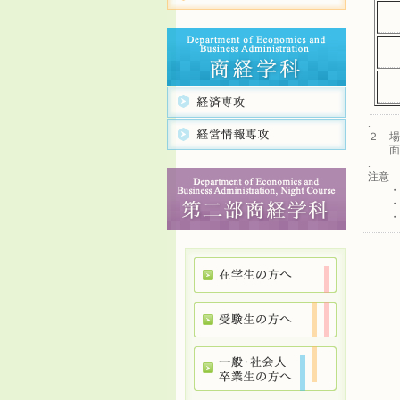
.
２ 場
面接
.
注意
・ 
・ 