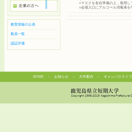
○マスクを各自準備の上，着用し
○会場入口にアルコール消毒液を
教育情報の公表
教員一覧
認証評価
HOME
－
お知らせ
－
大学案内
－
キャンパスライフ