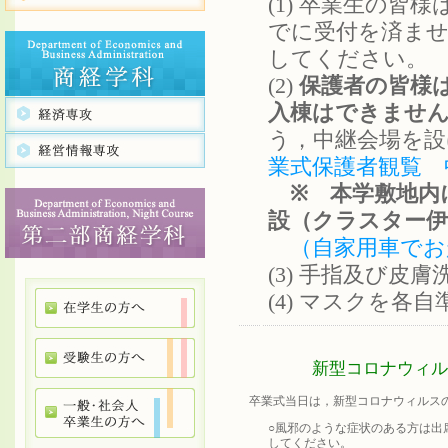
(1) 卒業生の
でに受付を済ませ
してください。
(2)
保護者の皆様
入棟はできませ
う，中継会場を設
業式保護者観覧 
※ 本学敷地内
設（クラスター
（自家用車でお
(3) 手指及び
(4) マスクを
新型コロナウィル
卒業式当日は，新型コロナウィルスの
○風邪のような症状のある方は出
してください。