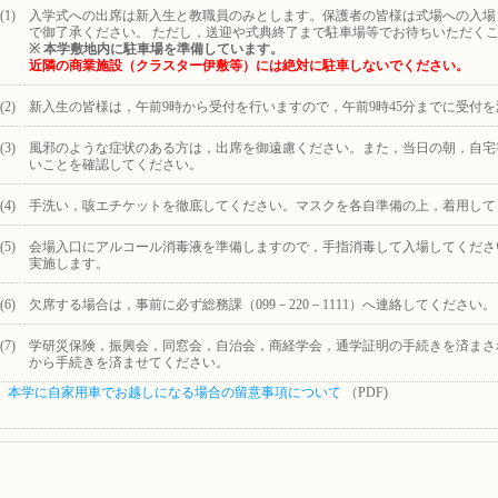
1)
入学式への出席は新入生と教職員のみとします。保護者の皆様は式場への入場
で御了承ください。 ただし，送迎や式典終了まで駐車場等でお待ちいただく
※ 本学敷地内に駐車場を準備しています。
近隣の商業施設（クラスター伊敷等）には絶対に駐車しないでください。
(2)
新入生の皆様は，午前9時から受付を行いますので，午前9時45分までに受付
(3)
風邪のような症状のある方は，出席を御遠慮ください。また，当日の朝，自宅
いことを確認してください。
(4)
手洗い，咳エチケットを徹底してください。マスクを各自準備の上，着用して
(5)
会場入口にアルコール消毒液を準備しますので，手指消毒して入場してくださ
実施します。
(6)
欠席する場合は，事前に必ず総務課（099－220－1111）へ連絡してください。
(7)
学研災保険，振興会，同窓会，自治会，商経学会，通学証明の手続きを済まさ
から手続きを済ませてください。
※
本学に自家用車でお越しになる場合の留意事項について
（PDF)