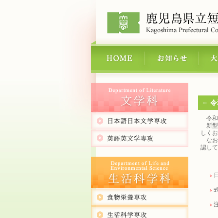
令
令和
新型
しくお
なお
認して
日