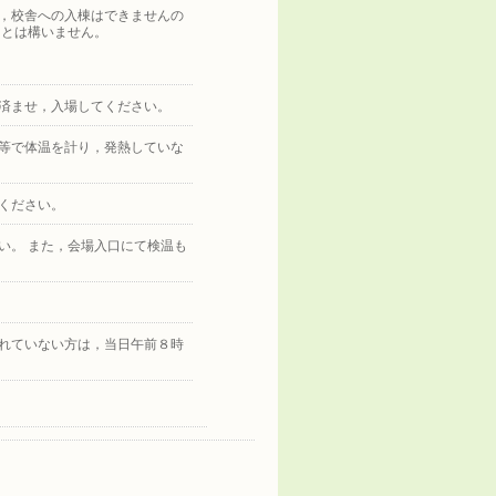
，校舎への入棟はできませんの
ことは構いません。
を済ませ，入場してください。
等で体温を計り，発熱していな
ください。
い。 また，会場入口にて検温も
れていない方は，当日午前８時