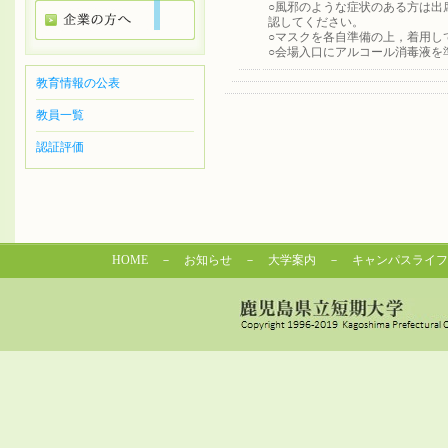
○風邪のような症状のある方は出
認してください。
○マスクを各自準備の上，着用し
○会場入口にアルコール消毒液を
教育情報の公表
教員一覧
認証評価
HOME
－
お知らせ
－
大学案内
－
キャンパスライフ