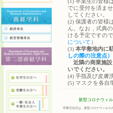
(1) 卒業生の
でに受付を済ませ
してください。
(2) 保護者の
ん。なお，式典の
ける予定ですの
について
）
(3)
本学敷地内に
しの際の注意点）
近隣の商業施設
いでください
(4) 手指及び
(5) マスクを
新型コロナウィル
卒業式当日は，新型コロナウィルスの