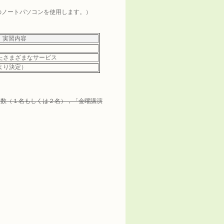
のノートパソコンを使用します。）
実習内容
たさまざまなサービス
より決定）
人数（１名もしくは２名），「金曜講演