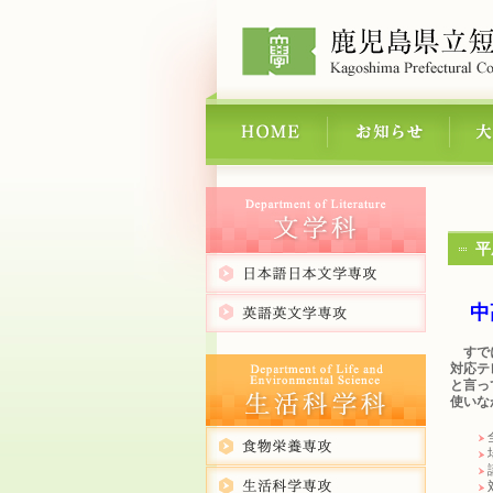
平
中高
すでに
対応テ
と言っ
使いな