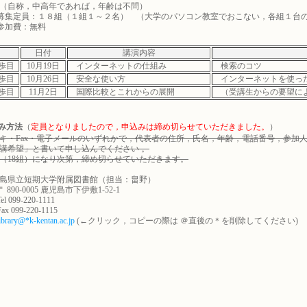
自称，中高年であれば，年齢は不問）
募集定員：１８組（１組１～２名） （大学のパソコン教室でおこない，各組１台
参加費：無料
日付
講演内容
歩目
10月19日
インターネットの仕組み
検索のコツ
歩目
10月26日
安全な使い方
インターネットを使っ
歩目
11月2日
国際比較とこれからの展開
（受講生からの要望に
み方法
（
定員となりましたので，申込みは締め切らせていただきました。
）
キ・Fax・電子メールのいずれかで，代表者の住所，氏名，年齢，電話番号，参加
講希望」と書いて申し込んでください 。
（18組）になり次第，締め切らせていただきます。
島県立短期大学附属図書館（担当：畠野）
 890-0005 鹿児島市下伊敷1-52-1
el 099-220-1111
ax 099-220-1115
ibrary@*k-kentan.ac.jp
(←クリック，コピーの際は ＠直後の＊を削除してください)