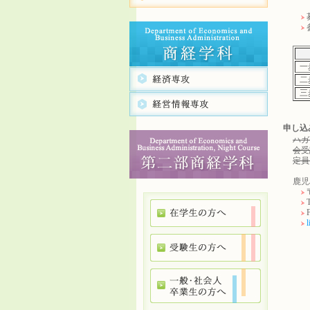
（
一
二
三
申し込
ハガ
会受
定員
鹿児
〒
T
F
l