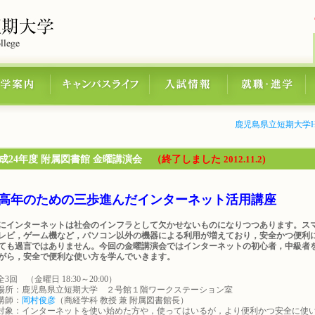
鹿児島県立短期大学H
成24年度 附属図書館 金曜講演会
（終了しました
2012.11.2
)
年のための三歩進んだインターネット活用講座
インターネットは社会のインフラとして欠かせないものになりつつあります。ス
レビ，ゲーム機など，パソコン以外の機器による利用が増えており，安全かつ便利
ても過言ではありません。今回の金曜講演会ではインターネットの初心者，中級者
がら，安全で便利な使い方を学んでいきます。
全3回 （金曜日 18:30～20:00）
場所：鹿児島県立短期大学 ２号館１階ワークステーション室
講師：
岡村俊彦
（商経学科 教授 兼 附属図書館長）
対象：インターネットを使い始めた方や，使ってはいるが，より便利かつ安全に使