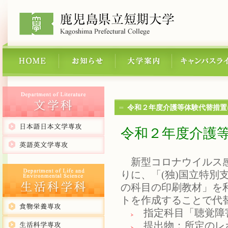
令和２年度介護等体験代替措置
令和２年度介護
新型コロナウイルス感
りに、「(独)国立特
の科目の印刷教材」を
トを作成することで代
指定科目「聴覚障
提出物：所定のレポ