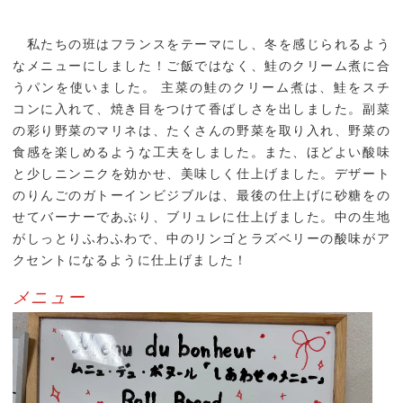
キャンパスライフ
トピックス
私たちの班はフランスをテーマにし、冬を感じられるよう
なメニューにしました！ご飯ではなく、鮭のクリーム煮に合
一般・社会人・卒業生の
在学生の方へ
うパンを使いました。 主菜の鮭のクリーム煮は、鮭をスチ
方へ
コンに入れて、焼き目をつけて香ばしさを出しました。副菜
の彩り野菜のマリネは、たくさんの野菜を取り入れ、野菜の
鹿児島県立短期大学の基
食感を楽しめるような工夫をしました。また、ほどよい酸味
情報の公表・公開
本方針
と少しニンニクを効かせ、美味しく仕上げました。デザート
のりんごのガトーインビジブルは、最後の仕上げに砂糖をの
教育情報の公表
認証評価
せてバーナーであぶり、ブリュレに仕上げました。中の生地
がしっとりふわふわで、中のリンゴとラズベリーの酸味がア
クセントになるように仕上げました！
サイトマップ
メニュー