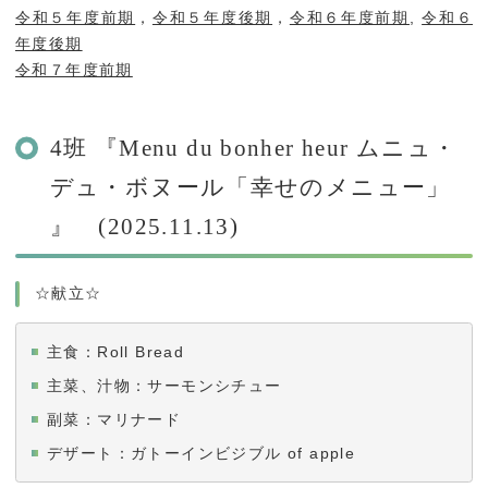
令和５年度前期
，
令和５年度後期
，
令和６年度前期
,
令和６
受験生の方へ
地域研究・国際交流
年度後期
入試情報
ミニ講義・出張講義
令和７年度前期
オープンキャンパス情
かごしま応援寄附金
報
4班 『Menu du bonher heur ムニュ・
デュ・ボヌール「幸せのメニュー」
就職・進学
』 (2025.11.13)
就職・進学
☆献立☆
企業の方へ
主食：Roll Bread
IT活用人材育成プログ
ラム(K-IT@kentan)
主菜、汁物：サーモンシチュー
副菜：マリナード
デザート：ガトーインビジブル of apple
お問い合わせ
交通アクセス