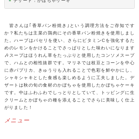
デザート：かぼちゃケーキ
皆さんは｢香草パン粉焼き｣という調理方法をご存知です
か？私たちは主菜の鶏肉にその香草パン粉焼きを使用しまし
た。ハーブはパセリを使い、さらにビタミンCを強化するた
めのレモンをかけることでさっぱりとした味わいになります
🎶スープはほうれん草をたっぷりと使用したコンソメスープ
で、ハムとの相性抜群です。マリネでは枝豆とコーンを中心
に赤パプリカ、きゅうりも入れることで色彩を鮮やかにし、
シャキシャキとした食感も楽しめるように工夫しました。デ
ザートは秋の旬の食材のかぼちゃを使用したかぼちゃケーキ
です。中はふわふわでしっとりとしていて、トッピングに生
クリームとかぼちゃの種を添えることでさらに美味しく仕上
がりました！
メニュー