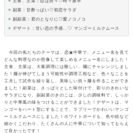
主食、主菜：恋は担々♡時々激辛
副菜：甘酢っぱい♡初恋サラダ
副副菜：君のとなりに♡愛ノコノコ
デザート：甘い恋の予感…♡ マンゴーミルクムース
今回の私たちのテーマは、恋✖️中華で、メニュー名を見て
どんな料理なのか想像して楽しめるメニュー名にしました！
主食、主菜は、大量調理には難しい、麺にチャレンジしまし
た！麺が伸びてしまう可能性や調理工程など、色々なことを
工夫して試作を繰り返し、美味しい担々麺を作ることができ
ました！副菜は、さっぱりとした味付けで、彩りのきれいな
サラダになり、副副菜のきのこは、少しの調味料で、しっか
りと中華風の味をつけることができました！デザートは、マ
ンゴーをハート型にすることで、ラブリーでかわいいマンゴ
ーミルクムースにしました！ホワイトボードも、色や絵など
細かくこだわり、たくさんの人に中華について知ってもらえ
て良かったです！