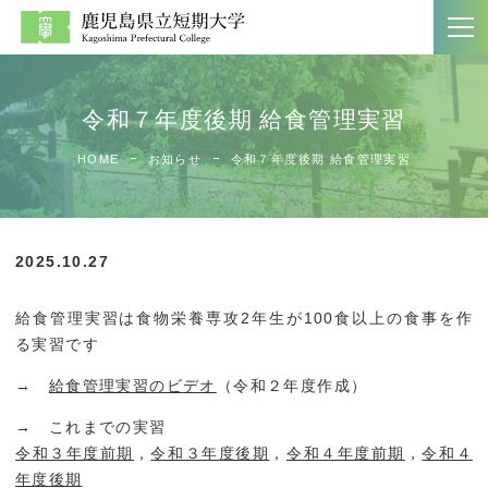
令和７年度後期 給食管理実習
大学案内
学科紹介
HOME
お知らせ
令和７年度後期 給食管理実習
ホーム
文学科
大学案内
生活科学科
2025.10.27
大学案内パンフレット
商経学科
給食管理実習は食物栄養専攻2年生が100食以上の食事を作
教員一覧
第二部商経学科
る実習です
→
給食管理実習のビデオ
（令和２年度作成）
附属図書館
→ これまでの実習
令和３年度前期
，
令和３年度後期
，
令和４年度前期
，
令和４
入試案内
社会連携
年度後期