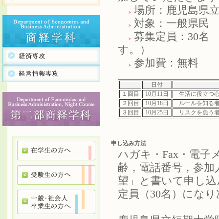
場所：鹿児島県立
対象：一般県
募集定員：30名
す。）
参加費：無料
日付
１回目
10月11日
生活に役立つ心
２回目
10月18日
ルールを知る者
３回目
10月25日
リスクを負う者
申し込み方法
ハガキ・Fax・電
齢，電話番号，参加
望」と書いて申し込
定員（30名）にな