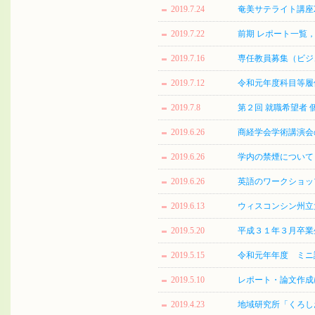
2019.7.24
奄美サテライト講座2
2019.7.22
前期 レポート一覧
2019.7.16
専任教員募集（ビジ
2019.7.12
令和元年度科目等履
2019.7.8
第２回 就職希望者
2019.6.26
商経学会学術講演会の
2019.6.26
学内の禁煙について
2019.6.26
英語のワークショップ「Ken
2019.6.13
ウィスコンシン州立
2019.5.20
平成３１年３月卒業
2019.5.15
令和元年年度 ミニ
2019.5.10
レポート・論文作成
2019.4.23
地域研究所「くろしお 