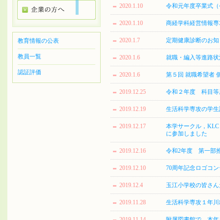
2020.1.10
令和元年度卒業式（
2020.1.10
商経学科経営情報専
2020.1.7
定期健康診断のお知
教育情報の公表
教員一覧
2020.1.6
就職・編入等進路状
認証評価
2020.1.6
第５回 就職希望者
2019.12.25
令和２年度 科目等
2019.12.19
生活科学専攻の学生課
2019.12.17
本学サークル，KL
に参加しました
2019.12.16
令和2年度 第一部
2019.12.10
70周年記念ロゴコンテ
2019.12.4
玉江小学校の皆さん
2019.11.28
生活科学専攻１年川出真由香
2019.11.14
附属図書館で，本年