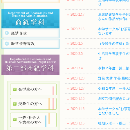
2020.3.3
生活科学専攻卒業研究作
せ
2020.2.17
鹿児島建築学生合同
さんの作品が佳作に
2020.2.13
本学サークル"お茶育
ないます
2020.2.5
（受験生の皆様）新
2020.2.5
生活科学専攻学生の卒
せ
2020.2.4
令和２年度 第二部
2020.1.28
野呂 忠秀 学長 最終
2020.1.27
令和２年度 一般入
2020.1.16
創立70周年記念ロ
2020.1.16
本学サークル"お茶
こないました
2020.1.15
後期レポート提出一