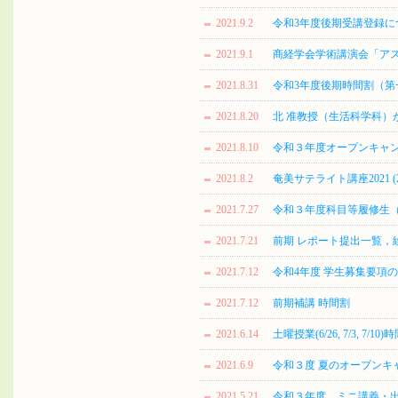
2021.9.2
令和3年度後期受講登録に
2021.9.1
商経学会学術講演会「アスノタ
2021.8.31
令和3年度後期時間割（第
2021.8.20
北 准教授（生活科学科）が現代アート
2021.8.10
令和３年度オープンキャ
2021.8.2
奄美サテライト講座2021 (2
2021.7.27
令和３年度科目等履修生
2021.7.21
前期 レポート提出一覧，
2021.7.12
令和4年度 学生募集要項
2021.7.12
前期補講 時間割
2021.6.14
土曜授業(6/26, 7/3, 7/10)
2021.6.9
令和３度 夏のオープンキ
2021.5.21
令和３年度 ミニ講義・