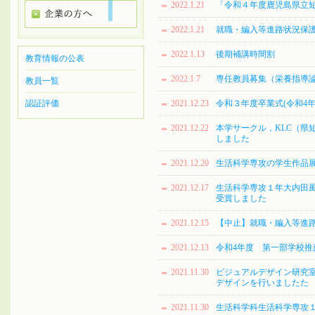
2022.1.21
「令和４年度鹿児島県立
2022.1.21
就職・編入等進路状況保
2022.1.13
後期補講時間割
教育情報の公表
2022.1.7
専任教員募集（栄養指導
教員一覧
認証評価
2021.12.23
令和３年度卒業式(令和4年
2021.12.22
本学サークル，KLC（県
しました
2021.12.20
生活科学専攻の学生作品展
2021.12.17
生活科学専攻１年大内田風花さんが、
受賞しました
2021.12.15
【中止】就職・編入等進
2021.12.13
令和4年度 第一部学校
2021.11.30
ビジュアルデザイン研究
デザインを行いましたた
2021.11.30
生活科学科生活科学専攻