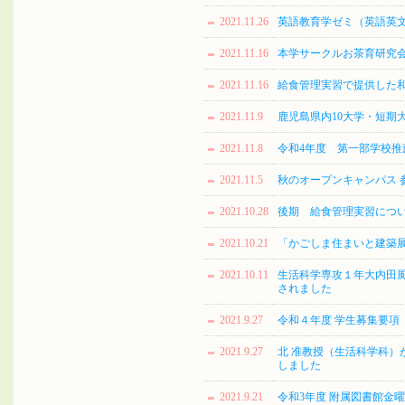
2021.11.26
英語教育学ゼミ（英語英
2021.11.16
本学サークルお茶育研究会
2021.11.16
給食管理実習で提供した
2021.11.9
鹿児島県内10大学・短期大
2021.11.8
令和4年度 第一部学校
2021.11.5
秋のオープンキャンパス 
2021.10.28
後期 給食管理実習につ
2021.10.21
「かごしま住まいと建築展」
2021.10.11
生活科学専攻１年大内田風
されました
2021.9.27
令和４年度 学生募集要項
2021.9.27
北 准教授（生活科学科）が「Powe
しました
2021.9.21
令和3年度 附属図書館金