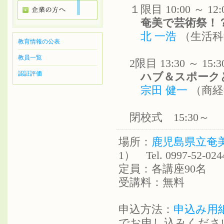
１限目 10:00 ～ 1
奄美で芸術祭！
北 一浩
（生活科
教育情報の公表
教員一覧
2限目 13:30 ～ 1
認証評価
ハブ＆スポークと
宗田 健一
（商経
閉校式 15:30～
場所：
鹿児島県立奄
1） Tel. 0997-52-024
定員：各講座90名
受講料：無料
申込方法：
申込み用
でお申し込みくださ