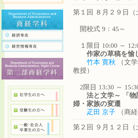
第１回 ８月２９日（
開校式 9：45～
１限目 10:00 ～ 1
作家の草稿を愉
竹本 寛秋
（文学
教授）
2限目 13:30 ～ 1
法と文学～ 「物
婦・家族の変遷
疋田 京子
（商経
第２回 ９月１２日（