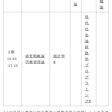
概
論
論
現
代
社
会
論
財
２限
政
経営戦略論
統計学
学
19:40
労務管理論
#
プ
-21:10
ロ
グ
ラ
ミ
ン
グ#