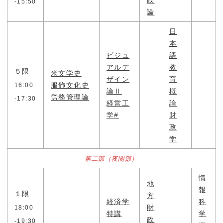
-15:50
論
日
本
ビジュ
語
アルデ
教
５限
米文学史
ザイン
育
服飾文化史
16:00
論Ⅱ
概
労務管理論
-17:30
経営工
論
学#
財
政
学
第二部（夜間部）
情
地
報
１限
方
経済学
科
財
18:00
特講
学
政
-19:30