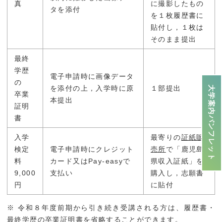
真
に撮影したもの
タを添付
を１枚履歴書に
貼付し，１枚は
そのまま提出
最終
学歴
電子申請時に画像データ
の
を添付の上，入学時に原
１部提出
大学案内パンフレット
卒業
本提出
証明
書
入学
最寄りの
証紙販
検定
電子申請時にクレジット
売所
で「鹿児島
料
カード又はPay-easyで
県収入証紙」を
9,000
支払い
購入し，志願書
円
に貼付
※ 令和８年度前期から引き続き受講される方は、履歴書・
最終学歴の卒業証明書を省略することができます。