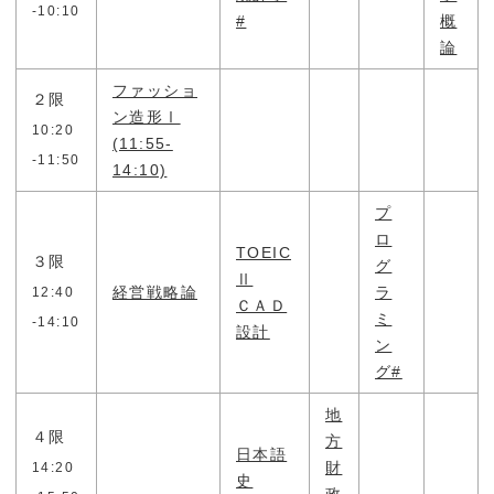
-10:10
#
概
キャンパスライフ
トピックス
論
一般・社会人・卒業生の
ファッショ
２限
在学生の方へ
方へ
ン造形Ⅰ
10:20
(11:55-
-11:50
14:10)
鹿児島県立短期大学の基
情報の公表・公開
本方針
プ
ロ
TOEIC
３限
教育情報の公表
認証評価
グ
Ⅱ
経営戦略論
ラ
12:40
ＣＡＤ
ミ
サイトマップ
-14:10
設計
ン
グ#
地
４限
方
日本語
財
14:20
史
政