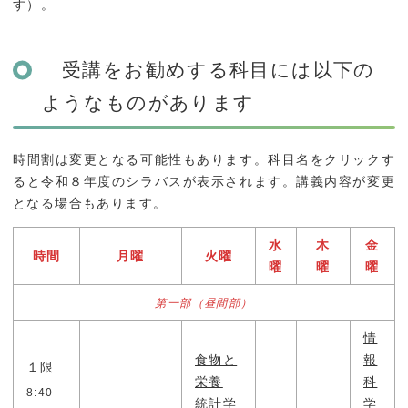
す）。
受験生の方へ
地域研究・国際交流
入試情報
ミニ講義・出張講義
受講をお勧めする科目には以下の
オープンキャンパス情
かごしま応援寄附金
ようなものがあります
報
時間割は変更となる可能性もあります。科目名をクリックす
就職・進学
ると令和８年度のシラバスが表示されます。講義内容が変更
となる場合もあります。
就職・進学
水
木
金
時間
月曜
火曜
企業の方へ
曜
曜
曜
IT活用人材育成プログ
第一部（昼間部）
ラム(K-IT@kentan)
情
食物と
報
１限
栄養
科
お問い合わせ
交通アクセス
8:40
統計学
学