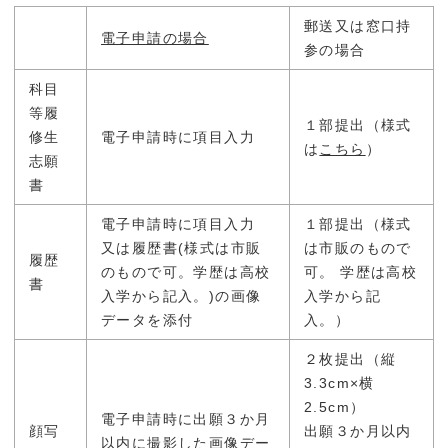
郵送又は窓口持
電子申請の場合
参の場合
科目
等履
１部提出（様式
修生
電子申請時に項目入力
は
こちら
）
志願
書
電子申請時に項目入力
１部提出（様式
又は履歴書(様式は市販
は市販のもので
履歴
のもので可。学歴は高校
可。 学歴は高校
書
入学から記入。)の画像
入学から記
データを添付
入。）
２枚提出（縦
3.3cm×横
2.5cm）
電子申請時に出願３か月
顔写
出願３か月以内
以内に撮影した画像デー