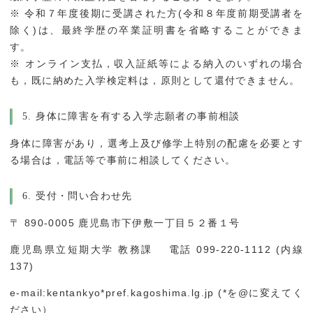
※ 令和７年度後期に受講された方(令和８年度前期受講者を
除く)は、最終学歴の卒業証明書を省略することができま
す。
※ オンライン支払，収入証紙等による納入のいずれの場合
も，既に納めた入学検定料は，原則として還付できません。
5. 身体に障害を有する入学志願者の事前相談
身体に障害があり，選考上及び修学上特別の配慮を必要とす
る場合は，電話等で事前に相談してください。
6. 受付・問い合わせ先
〒 890-0005 鹿児島市下伊敷一丁目５２番１号
鹿児島県立短期大学 教務課 電話 099-220-1112 (内線
137)
e-mail:kentankyo*pref.kagoshima.lg.jp (*を@に変えてく
ださい）