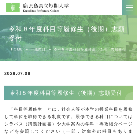
令和８年度科目等履修生（後期）志願
受付
大学案内
学科紹介
HOME
一般向け
令和８年度科目等履修生（後期）志願受付
ホーム
文学科
大学案内
生活科学科
2026.07.08
大学案内パンフレット
商経学科
令和８年度科目等履修生（後期）志願受付
教員一覧
第二部商経学科
附属図書館
「科目等履修生」とは，社会人等が本学の授業科目を履修
して単位を取得できる制度です。履修できる科目については
シラバス（講義計画書）
や
大学案内
の学科・専攻紹介ページ
入試案内
社会連携
などを参照してください（一部，対象外の科目もありま