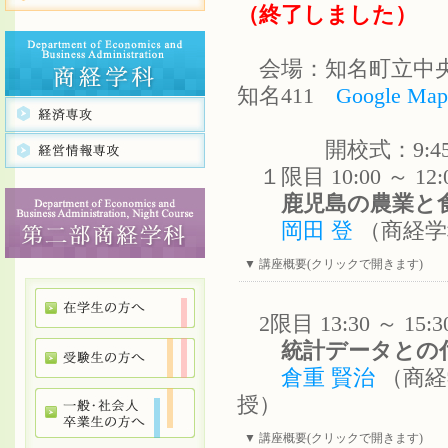
（終了しました）
会場：知名町立中央
知名411
Google Map
開校式：9:45
１限目 10:00 ～ 1
鹿児島の農業と食
岡田 登
（商経学
▼ 講座概要(クリックで開きます)
2限目 13:30 ～ 1
統計データとの付
倉重 賢治
（商経
授）
▼ 講座概要(クリックで開きます)