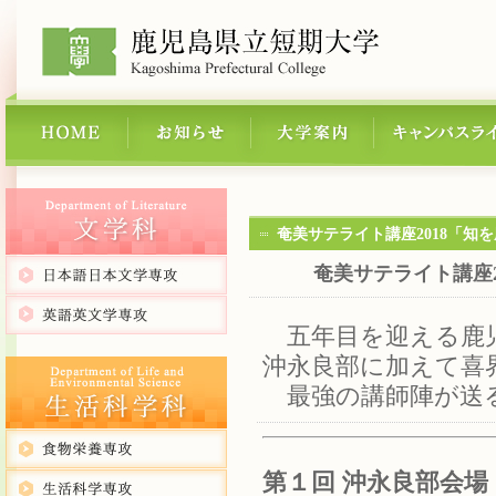
奄美サテライト講座2018「知
奄美サテライト講座2
五年目を迎える鹿児
沖永良部に加えて喜
最強の講師陣が送
第１回 沖永良部会