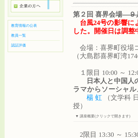
第２回 喜界会場
９月
台風24号の影響に
教育情報の公表
した。開催日は調整
教員一覧
認証評価
会場：喜界町役場
（大島郡喜界町湾174
１限目 10:00 ～ 1
日本人と中国人の
ラマからソーシャル
楊 虹
（文学科 
授）
▼ 講座概要(クリックで開きます)
2限目 13:30 ～ 1