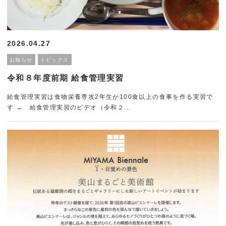
受験生の方へ
地域研究・国際交流
入試情報
ミニ講義・出張講義
2026.04.27
オープンキャンパス情
かごしま応援寄附金
お知らせ
トピックス
報
令和８年度前期 給食管理実習
給食管理実習は食物栄養専攻2年生が100食以上の食事を作る実習で
就職・進学
す → 給食管理実習のビデオ（令和２...
就職・進学
企業の方へ
IT活用人材育成プログ
ラム(K-IT@kentan)
お問い合わせ
交通アクセス