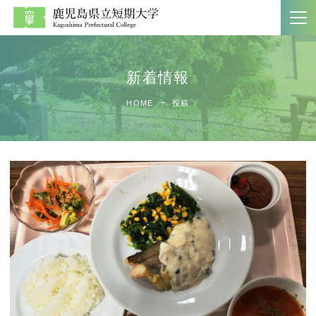
新着情報
大学案内
学科紹介
HOME
投稿
ホーム
文学科
大学案内
生活科学科
大学案内パンフレット
商経学科
教員一覧
第二部商経学科
附属図書館
入試案内
社会連携