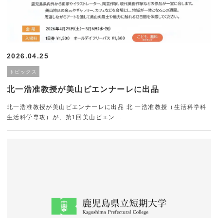
キャンパスライフ
トピックス
一般・社会人・卒業生の
在学生の方へ
方へ
2026.04.25
トピックス
鹿児島県立短期大学の基
情報の公表・公開
本方針
北一浩准教授が美山ビエンナーレに出品
北一浩准教授が美山ビエンナーレに出品 北 一浩准教授（生活科学科
教育情報の公表
認証評価
生活科学専攻）が、第1回美山ビエン...
サイトマップ